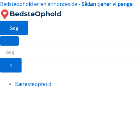
Gå
Bedsteophold er en annonceside -
Sådan tjener vi penge
til
indholdet
Søg
×
Kæresteophold