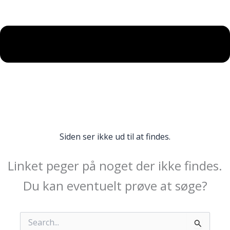
Siden ser ikke ud til at findes.
Linket peger på noget der ikke findes.
Du kan eventuelt prøve at søge?
Søg