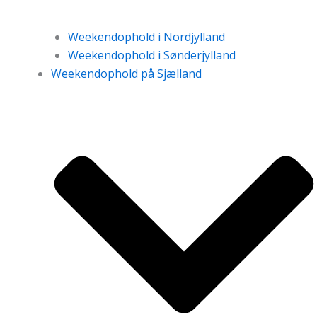
Weekendophold i Nordjylland
Weekendophold i Sønderjylland
Weekendophold på Sjælland