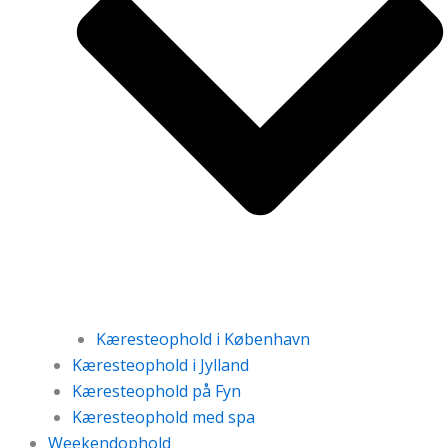
Kæresteophold i København
Kæresteophold i Jylland
Kæresteophold på Fyn
Kæresteophold med spa
Weekendophold