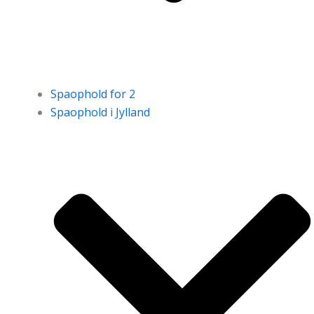
Spaophold for 2
Spaophold i Jylland