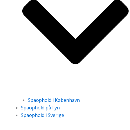
Spaophold i København
Spaophold på Fyn
Spaophold i Sverige