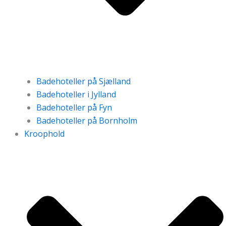
Badehoteller på Sjælland
Badehoteller i Jylland
Badehoteller på Fyn
Badehoteller på Bornholm
Kroophold