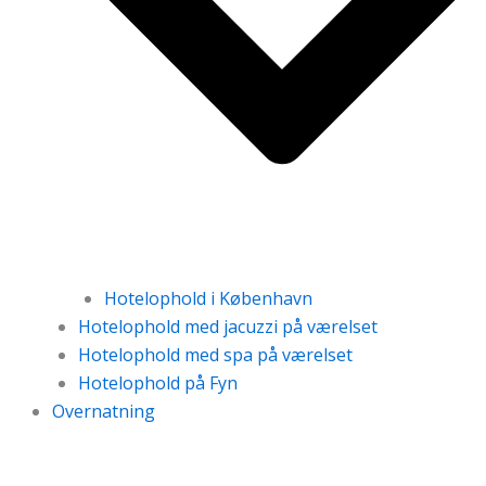
Hotelophold i København
Hotelophold med jacuzzi på værelset
Hotelophold med spa på værelset
Hotelophold på Fyn
Overnatning