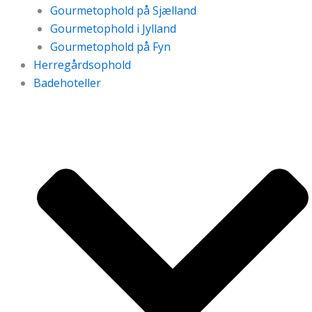
Gourmetophold på Sjælland
Gourmetophold i Jylland
Gourmetophold på Fyn
Herregårdsophold
Badehoteller