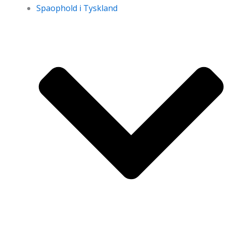
Spaophold i Tyskland