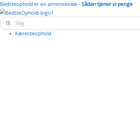
Gå
Bedsteophold er en annonceside -
Sådan tjener vi penge
til
indholdet
Kæresteophold