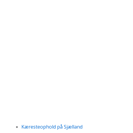
Kæresteophold på Sjælland