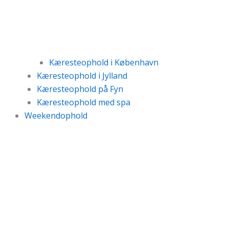
Kæresteophold i København
Kæresteophold i Jylland
Kæresteophold på Fyn
Kæresteophold med spa
Weekendophold