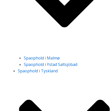
Spaophold i Malmø
Spaophold i Ystad Saltsjöbad
Spaophold i Tyskland