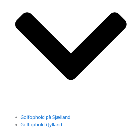
Golfophold på Sjælland
Golfophold i Jylland