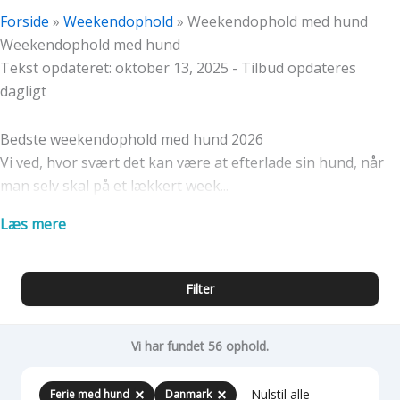
Forside
»
Weekendophold
»
Weekendophold med hund
Weekendophold med hund
Tekst opdateret:
oktober 13, 2025
- Tilbud opdateres
dagligt
Bedste weekendophold med hund
2026
Vi ved, hvor svært det kan være at efterlade sin hund, når
man selv skal på et lækkert week...
Læs mere
Filter
Vi har fundet
56
ophold.
×
×
Nulstil alle
Ferie med hund
Danmark