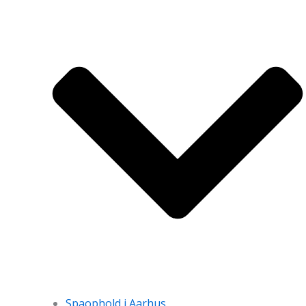
Spaophold i Aarhus