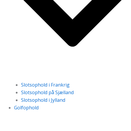
Slotsophold i Frankrig
Slotsophold på Sjælland
Slotsophold i Jylland
Golfophold