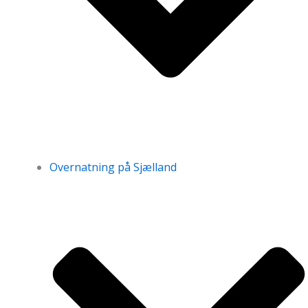
Overnatning på Sjælland