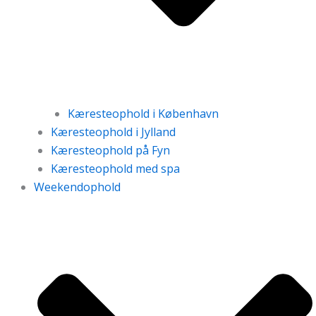
Kæresteophold i København
Kæresteophold i Jylland
Kæresteophold på Fyn
Kæresteophold med spa
Weekendophold