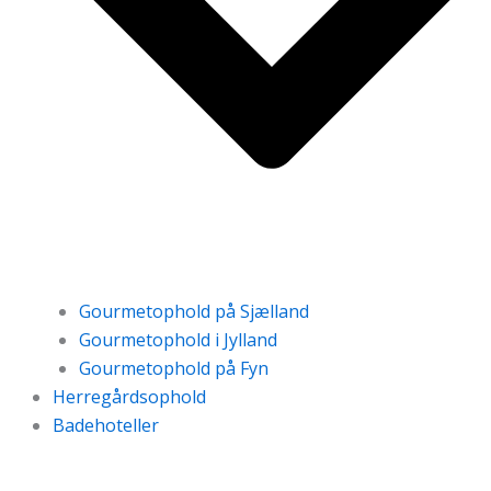
Gourmetophold på Sjælland
Gourmetophold i Jylland
Gourmetophold på Fyn
Herregårdsophold
Badehoteller