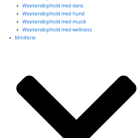
Weekendophold med dans
Weekendophold med hund
Weekendophold med musik
Weekendophold med wellness
Miniferie