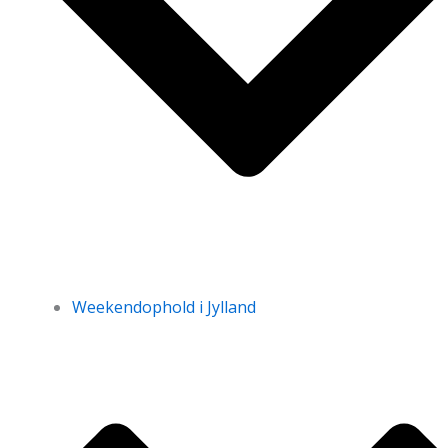
Weekendophold i Jylland