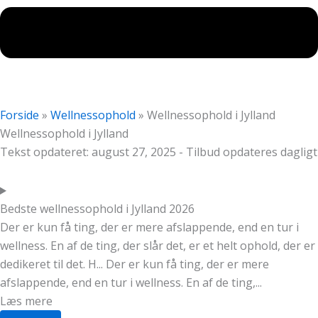
Forside
»
Wellnessophold
»
Wellnessophold i Jylland
Wellnessophold i Jylland
Tekst opdateret:
august 27, 2025
- Tilbud opdateres dagligt
Bedste wellnessophold i Jylland
2026
Der er kun få ting, der er mere afslappende, end en tur i
wellness. En af de ting, der slår det, er et helt ophold, der er
dedikeret til det. H...
Der er kun få ting, der er mere
afslappende, end en tur i wellness. En af de ting,...
Læs mere