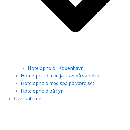
Hotelophold i København
Hotelophold med jacuzzi på værelset
Hotelophold med spa på værelset
Hotelophold på Fyn
Overnatning