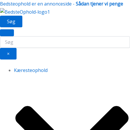
Gå
Bedsteophold er en annonceside -
Sådan tjener vi penge
til
indholdet
Søg
×
Kæresteophold