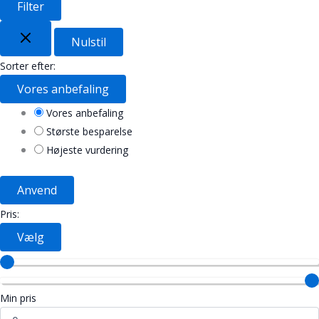
Filter
Nulstil
Sorter efter:
Vores anbefaling
Vores anbefaling
Største besparelse
Højeste vurdering
Anvend
Pris:
Vælg
Min pris