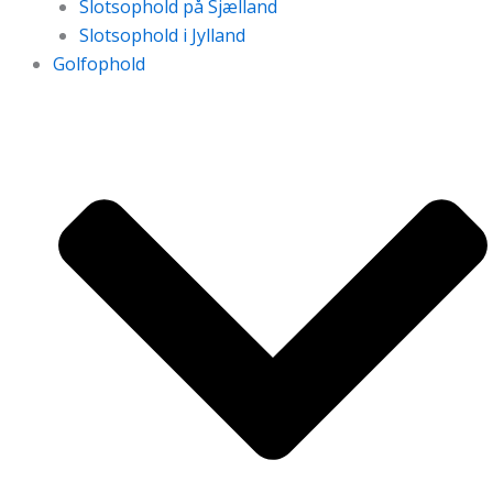
Slotsophold på Sjælland
Slotsophold i Jylland
Golfophold