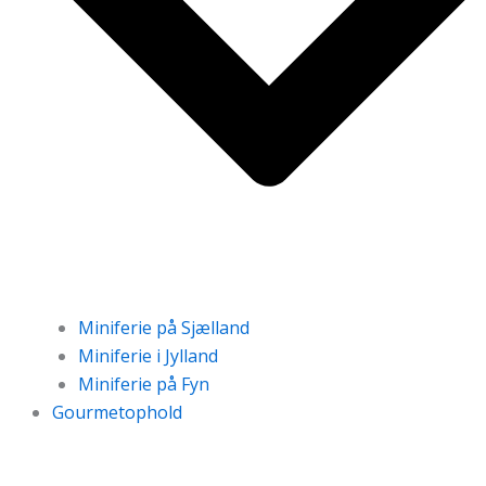
Miniferie på Sjælland
Miniferie i Jylland
Miniferie på Fyn
Gourmetophold