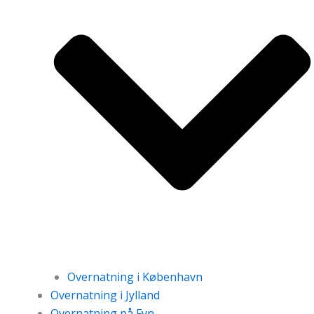
Overnatning i København
Overnatning i Jylland
Overnatning på Fyn