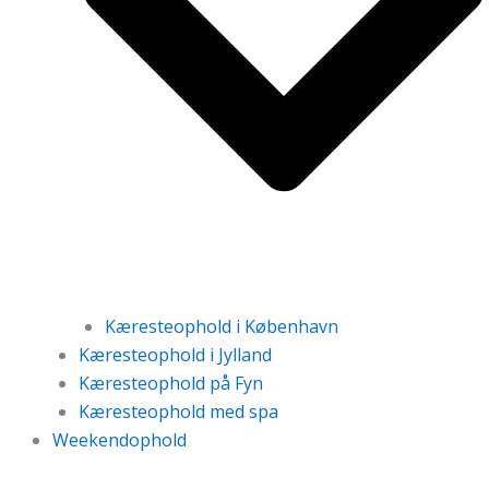
Kæresteophold i København
Kæresteophold i Jylland
Kæresteophold på Fyn
Kæresteophold med spa
Weekendophold